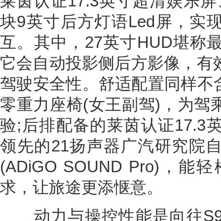
莱茵认证17.3英寸超清娱乐屏
块9英寸后方灯语Led屏，实
互。其中，27英寸HUD堪称
它会自动投影侧后方影像，有
驾驶安全性。舒适配置同样不含
零重力座椅(女王副驾)，为驾
验;后排配备的莱茵认证17.
领先的21扬声器广汽研究院
(ADiGO SOUND Pro
求，让旅途更添惬意。
动力与操控性能是向往S9