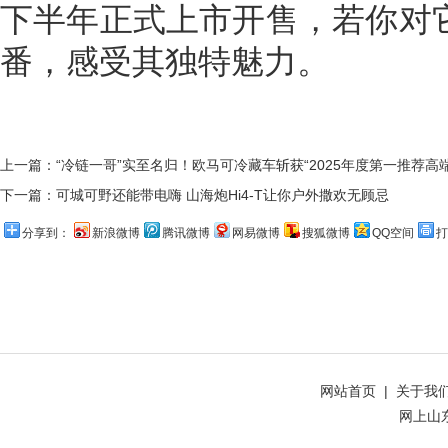
下半年正式上市开售，若你对
番，感受其独特魅力。
上一篇：
“冷链一哥”实至名归！欧马可冷藏车斩获“2025年度第一推荐高
下一篇：
可城可野还能带电嗨 山海炮Hi4-T让你户外撒欢无顾忌
分享到：
新浪微博
腾讯微博
网易微博
搜狐微博
QQ空间
打
网站首页
|
关于我
网上山东 